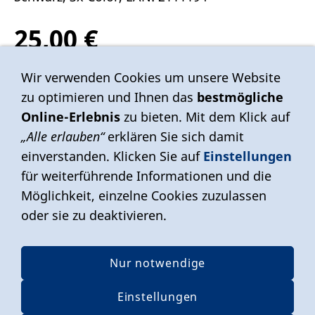
25,00 €
Inkl. 19 % USt. zzgl.
Versand
Wir verwenden Cookies um unsere Website
zu optimieren und Ihnen das
bestmögliche
Sofort ab Lager
Online-Erlebnis
zu bieten. Mit dem Klick auf
„Alle erlauben“
erklären Sie sich damit
einverstanden. Klicken Sie auf
Einstellungen
In den Warenkorb
für weiterführende Informationen und die
Für später merken
Möglichkeit, einzelne Cookies zuzulassen
oder sie zu deaktivieren.
Nur notwendige
Vertrag widerrufen
Einstellungen