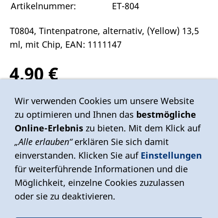
Artikelnummer:
ET-804
T0804, Tintenpatrone, alternativ, (Yellow) 13,5
ml, mit Chip, EAN: 1111147
4,90 €
Inkl. 19 % USt. zzgl.
Versand
Wir verwenden Cookies um unsere Website
zu optimieren und Ihnen das
bestmögliche
Sofort ab Lager
Online-Erlebnis
zu bieten. Mit dem Klick auf
„Alle erlauben“
erklären Sie sich damit
einverstanden. Klicken Sie auf
Einstellungen
In den Warenkorb
für weiterführende Informationen und die
Für später merken
Möglichkeit, einzelne Cookies zuzulassen
oder sie zu deaktivieren.