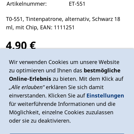
Artikelnummer:
ET-551
T0-551, Tintenpatrone, alternativ, Schwarz 18
ml, mit Chip, EAN: 1111251
4,90 €
Inkl. 19 % USt. zzgl.
Versand
Wir verwenden Cookies um unsere Website
zu optimieren und Ihnen das
bestmögliche
Sofort ab Lager
Online-Erlebnis
zu bieten. Mit dem Klick auf
„Alle erlauben“
erklären Sie sich damit
einverstanden. Klicken Sie auf
Einstellungen
In den Warenkorb
für weiterführende Informationen und die
Für später merken
Möglichkeit, einzelne Cookies zuzulassen
oder sie zu deaktivieren.