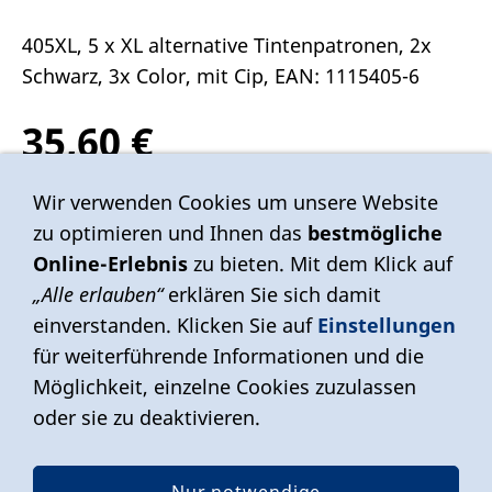
405XL, 5 x XL alternative Tintenpatronen, 2x
Schwarz, 3x Color, mit Cip, EAN: 1115405-6
35,60 €
Inkl. 19 % USt. zzgl.
Versand
Wir verwenden Cookies um unsere Website
zu optimieren und Ihnen das
bestmögliche
Sofort ab Lager
Online-Erlebnis
zu bieten. Mit dem Klick auf
„Alle erlauben“
erklären Sie sich damit
einverstanden. Klicken Sie auf
Einstellungen
In den Warenkorb
für weiterführende Informationen und die
Für später merken
Möglichkeit, einzelne Cookies zuzulassen
oder sie zu deaktivieren.