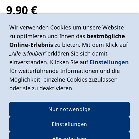
9,90 €
Inkl. 19 % USt. zzgl.
Versand
Wir verwenden Cookies um unsere Website
zu optimieren und Ihnen das
bestmögliche
Sofort ab Lager
Online-Erlebnis
zu bieten. Mit dem Klick auf
„Alle erlauben“
erklären Sie sich damit
einverstanden. Klicken Sie auf
Einstellungen
In den Warenkorb
für weiterführende Informationen und die
Für später merken
Möglichkeit, einzelne Cookies zuzulassen
oder sie zu deaktivieren.
Nur notwendige
Vertrag widerrufen
Einstellungen
AGB
Impressum
Datenschutzerklärung
Versand