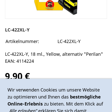
LC-422XL-Y
Artikelnummer:
LC-422XL-Y
LC-422XL-Y, 18 ml., Yellow, alternativ "Perilan"
EAN: 4114224
9,90 €
Inkl. 19 % USt. zzgl.
Versand
Wir verwenden Cookies um unsere Website
zu optimieren und Ihnen das
bestmögliche
Sofort ab Lager
Online-Erlebnis
zu bieten. Mit dem Klick auf
„Alle erlauben“
erklären Sie sich damit