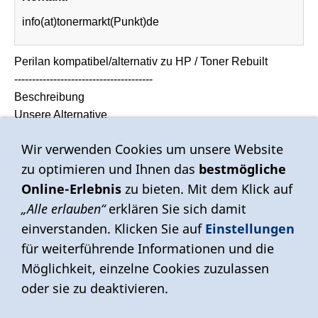
info(at)tonermarkt(Punkt)de
Perilan kompatibel/alternativ zu HP / Toner Rebuilt
---------------------------------------
Beschreibung
Unsere Alternative
Produkt ersetzt...* Q-6003A
Wir verwenden Cookies um unsere Website
Produkt ersetzt...* HP-124
zu optimieren und Ihnen das
bestmögliche
Inhalt: 1
Online-Erlebnis
zu bieten. Mit dem Klick auf
Einheit: Stück
„Alle erlauben“
erklären Sie sich damit
Produktart: Toner-Kit
einverstanden. Klicken Sie auf
Einstellungen
Produkttyp: Refill
für weiterführende Informationen und die
---------------------------------------
* Für die Richtigkeit der zugeordneten Drucker zu diesem
Möglichkeit, einzelne Cookies zuzulassen
Produkt, übernehmen wir keine Gewährleistung!
oder sie zu deaktivieren.