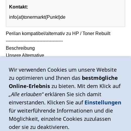
Kontakt:
info(at)tonermarkt(Punkt)de
Perilan kompatibel/alternativ zu HP / Toner Rebuilt
---------------------------------------
Beschreibung
Unsere Alternative
Produkt ersetzt...* CF-530
Wir verwenden Cookies um unsere Website
Produkt ersetzt...* HP-205
zu optimieren und Ihnen das
bestmögliche
Inhalt: 1
Online-Erlebnis
zu bieten. Mit dem Klick auf
Einheit: Stück
„Alle erlauben“
erklären Sie sich damit
Produktart: Toner-Kit
einverstanden. Klicken Sie auf
Einstellungen
Produkttyp: Refill
für weiterführende Informationen und die
---------------------------------------
* Für die Richtigkeit der zugeordneten Drucker zu diesem
Möglichkeit, einzelne Cookies zuzulassen
Produkt, übernehmen wir keine Gewährleistung!
oder sie zu deaktivieren.