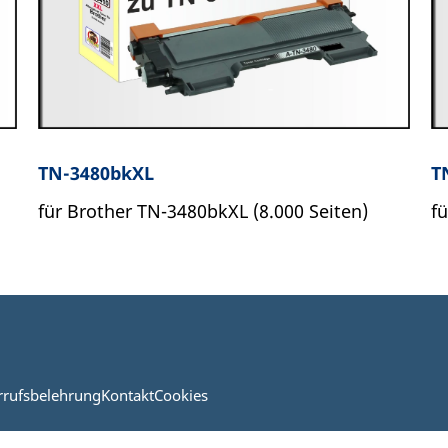
TN-3480bkXL
T
für Brother TN-3480bkXL (8.000 Seiten)
f
rrufsbelehrung
Kontakt
Cookies