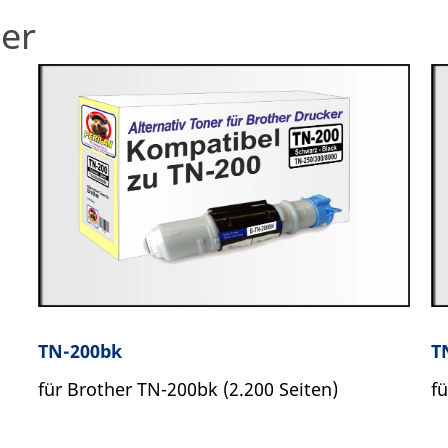
her
TN-200bk
T
für Brother TN-200bk (2.200 Seiten)
f