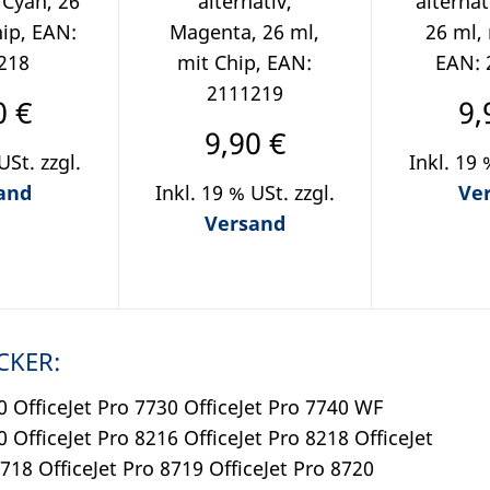
, Cyan, 26
alternativ,
alternat
hip, EAN:
Magenta, 26 ml,
26 ml, 
218
mit Chip, EAN:
EAN: 
2111219
0 €
9,
9,90 €
USt. zzgl.
Inkl. 19 
and
Inkl. 19 % USt. zzgl.
Ve
Versand
CKER:
20 OfficeJet Pro 7730 OfficeJet Pro 7740 WF
0 OfficeJet Pro 8216 OfficeJet Pro 8218 OfficeJet
8718 OfficeJet Pro 8719 OfficeJet Pro 8720