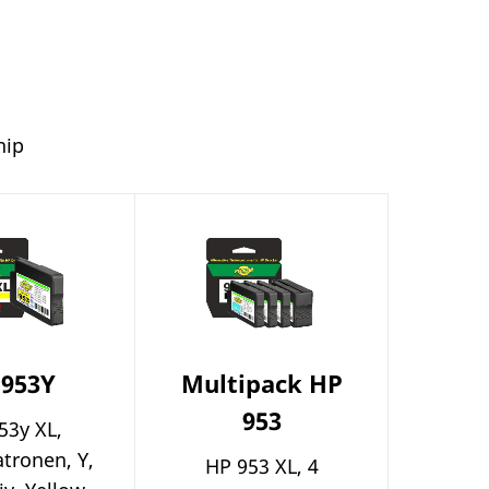
hip
 953Y
Multipack HP
953
53y XL,
tronen, Y,
HP 953 XL, 4