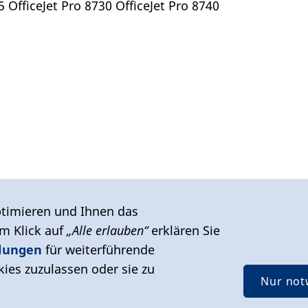
5 OfficeJet Pro 8730 OfficeJet Pro 8740
timieren und Ihnen das
em Klick auf
„Alle erlauben“
erklären Sie
llungen
für weiterführende
ies zuzulassen oder sie zu
Nur not
rrufsbelehrung
Kontakt
Cookies