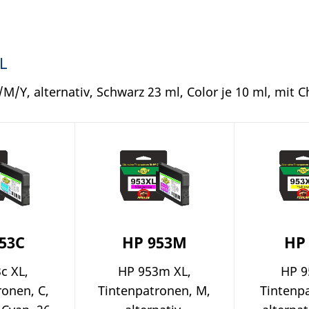
L
M/Y, alternativ, Schwarz 23 ml, Color je 10 ml, mit C
53C
HP 953M
HP
c XL,
HP 953m XL,
HP 9
ronen, C,
Tintenpatronen, M,
Tintenpa